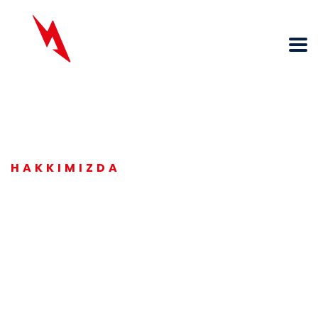
HAKKIMIZDA
Mass Enerji Elektrik & Otomasyon
Sistemleri
Firmamız Elektrik taahhüt alanında, yüklendiği işlerde
montaj safhasından, işletme ve bakım safhasına kadar
her türlü hizmeti kapsayacak şekilde çalışmaktadır.