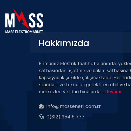
Hakkımızda
Firmamız Elektrik taahhüt alanında, yükle
safhasından, işletme ve bakım safhasına k
kapsayacak şekilde çalışmaktadır. Her türlü
standart ve teknoloji gerektiren otel ve ha
merkezleri ve idari binalarda....
devamı
info@massenerji.com.tr
0(312) 354 5 777